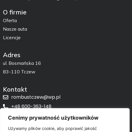
O firmie
Oferta
Nasze auta
Licencje
Adres
ul. Bosmańska 16
83-110 Tczew
Kontakt
rombustczew@wp.pl
+48 600-363-148
Pon - Pt 08:00 - 20:00
Cenimy prywatność użytkowników
Sobota - 08:00 - 16:00
Używamy plików cookie, aby poprawić jakość